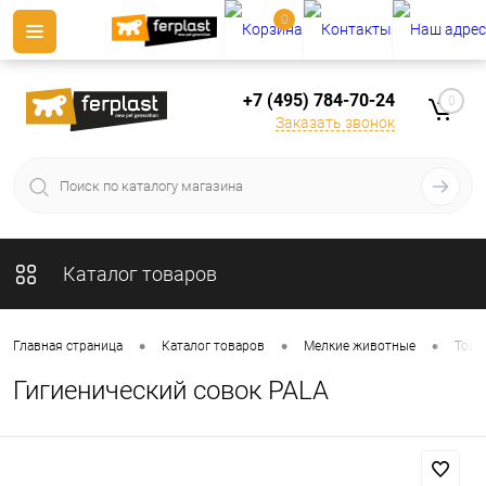
0
+7 (495) 784-70-24
0
Заказать звонок
Каталог товаров
•
•
•
Главная страница
Каталог товаров
Мелкие животные
Това
Гигиенический совок PALA