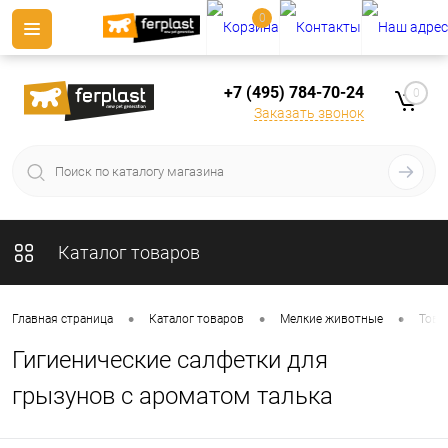
0
+7 (495) 784-70-24
0
Заказать звонок
Каталог товаров
•
•
•
Главная страница
Каталог товаров
Мелкие животные
Това
Гигиенические салфетки для
грызунов с ароматом талька