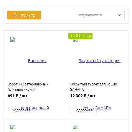
популярности
Фильтр
Н О В И Н К А
Воротник ветеринарный
Закрытый туалет для кошек
"елизаветинский"
SAHARA
691 ₽
/ шт
12 302 ₽
/ шт
Подробнее
Подробнее