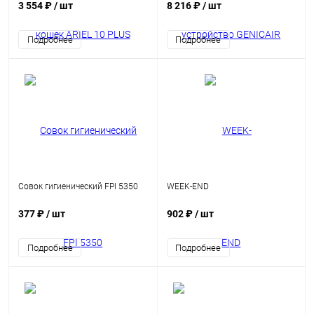
неприятных запахов из
3 554 ₽
/ шт
8 216 ₽
/ шт
кошачьих туалетов
Подробнее
Подробнее
Совок гигиенический FPI 5350
WEEK-END
377 ₽
/ шт
902 ₽
/ шт
Подробнее
Подробнее