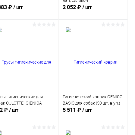
лап, силикон
383 ₽
2 052 ₽
/ шт
/ шт
В корзину
В корзину
Сравнение
Сравнение
В избранное
Под заказ
В избранное
В наличии
усы гигиенические для
Гигиенический коврик GENICO
бак CULOTTE IGIENICA
BASIC для собак (50 шт. в уп.)
2 ₽
5 511 ₽
/ шт
/ шт
В корзину
В корзину