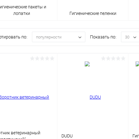
игиенические пакеты и
лопатки
Гигиенические пеленки
ртировать по:
Показать по:
популярности
30
тник ветеринарный
DUDU
Ги