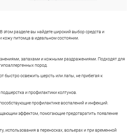
Размер:
S
 В этом разделе вы найдете широкий выбор средств и
 и кожу питомца в идеальном состоянии.
рязнениями, запахами и кожными раздражениями. Подходят для
 гипоаллергенных пород.
ют быстро освежить шерсть или лапы, не прибегая к
 подшерстка и профилактики колтунов.
способствующие профилактике воспалений и инфекций.
чищающим эффектом, помогающие предотвратить появление
ту, использования в переносках, вольерах и при временной