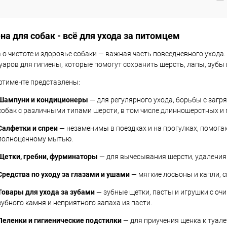
на для собак - всё для ухода за питомцем
 о чистоте и здоровье собаки — важная часть повседневного ухода.
уаров для гигиены, которые помогут сохранить шерсть, лапы, зубы
ртименте представлены:
Шампуни и кондиционеры
— для регулярного ухода, борьбы с заг
собак с различными типами шерсти, в том числе длинношерстных и
Салфетки и спреи
— незаменимы в поездках и на прогулках, помога
полноценному мытью.
Щетки, гребни, фурминаторы
— для вычесывания шерсти, удаления
Средства по уходу за глазами и ушами
— мягкие лосьоны и капли, 
Товары для ухода за зубами
— зубные щетки, пасты и игрушки с о
зубного камня и неприятного запаха из пасти.
Пеленки и гигиенические подстилки
— для приучения щенка к туале