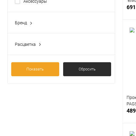
"ели
Аксессуары
691
Бренд
Ферпласт
Расцветка
С
Черный
В
Тигр
Разм
Показать
Сбросить
Клоун
7.5
Сова
Матрешка
Прок
Показать ещё 3
PAGS
489