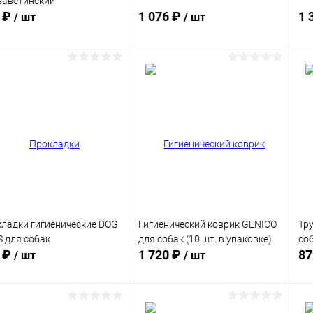
заветинский"
 ₽
1 076 ₽
1 
/ шт
/ шт
В корзину
В корзину
равнение
Сравнение
 избранное
Под заказ
В избранное
Под заказ
ер:
Расцветка:
 см
Тигр
ладки гигиенические DOG
Гигиенический коврик GENICO
Тр
 для собак
для собак (10 шт. в упаковке)
со
 ₽
1 720 ₽
87
/ шт
/ шт
В корзину
В корзину