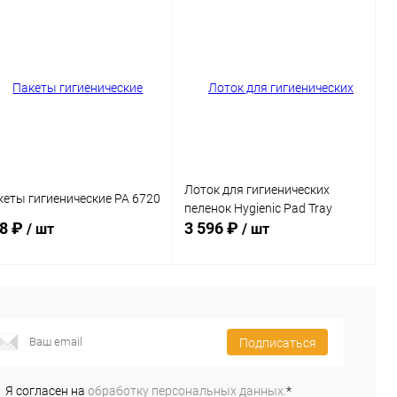
Сравнение
Сравнение
В избранное
В наличии
В избранное
Под заказ
змер:
 см - 37 см
сцветка:
Лоток для гигиенических
ерный
кеты гигиенические PA 6720
пеленок Hygienic Pad Tray
8 ₽
3 596 ₽
/ шт
/ шт
В корзину
В корзину
Подписаться
Сравнение
Сравнение
В избранное
В наличии
В избранное
В наличии
Я согласен на
обработку персональных данных.
*