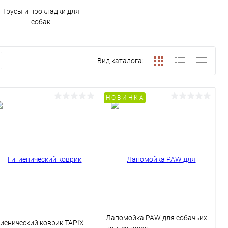
Трусы и прокладки для
собак
Вид каталога:
Н О В И Н К А
Лапомойка PAW для собачьих
гиенический коврик TAPIX