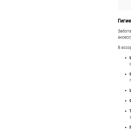
Гигие
Забота
аксесс
В ассо