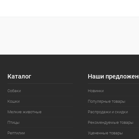
В корзину
Сравнение
Сравнение
В избранное
В наличии
В избранн
Размер:
Размер:
32 х 20 х 1,5
2
Каталог
Наши предложен
Собаки
Новинки
Кошки
Популярные товары
Мелкие животные
Распродажи и скидки
Птицы
Рекомендуемые товары
Рептилии
Уцененные товары