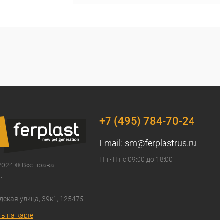
+7 (495) 784-70-24
Email:
sm@ferplastrus.ru
Пн - Пт с 09:00 до 18:00
2024 © Все права
.
дская улица, 39к1, 125475
ь на карте