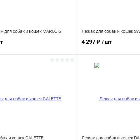
ом для собак и кошек MARQUIS
Лежак для собак и кошек S
4 297 ₽
шт
/ шт
В корзину
В корз
Сравнение
ое
Под заказ
В избранное
Размер:
45
обак и кошек GALETTE
Лежак для собак и кошек D