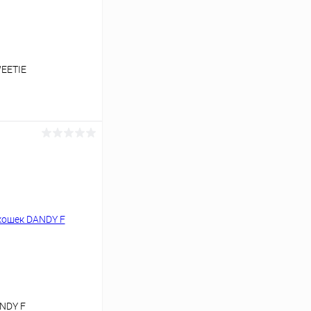
WEETIE
ину
Под заказ
ANDY F