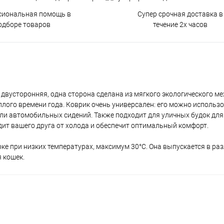
сиональная помощь в
Супер срочная доставка в
одборе товаров
течение 2х часов
ка двусторонняя, одна сторона сделана из мягкого экологического м
плого времени года. Коврик очень универсален: его можно использ
или автомобильных сидений. Также подходит для уличных будок для 
адит вашего друга от холода и обеспечит оптимальный комфорт.
рке при низких температурах, максимум 30°C. Она выпускается в р
я кошек.