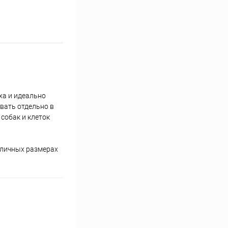
еха и идеально
овать отдельно в
собак и клеток
азличных размерах