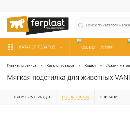
КАТАЛОГ ТОВАРОВ
Собаки
Рыбки
•
•
•
Главная страница
Каталог товаров
Кошки
Лежаки, матра
Мягкая подстилка для животных VAN
ВЕРНУТЬСЯ В РАЗДЕЛ
ОБЗОР ТОВАРА
ОПИСАНИЕ