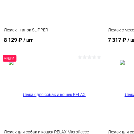
Лежак - тапок SLIPPER
Лежак с мех
8 129 ₽
7 317 ₽
/ шт
/ 
Акция!
В корзину
Сравнение
Сравнение
В избранное
Под заказ
В избранн
Размер:
Размер:
60 х 52 х 26 см
45
Расцветка:
Коричневый
Лежак для собак и кошек RELAX Microfleece
Лежак для с