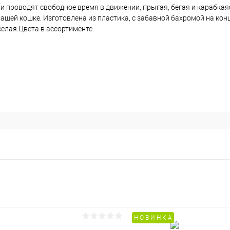
и проводят свободное время в движении, прыгая, бегая и карабка
ашей кошке. Изготовлена из пластика, с забавной бахромой на конц
елая.Цвета в ассортименте.
Н О В И Н К А