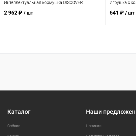
Интеллектуальная кормушка DISCOVER
Игрушка с к
2 962 ₽
641 ₽
/ шт
/ шт
В корзину
Сравнение
Сравнение
В избранное
Под заказ
В избранн
Каталог
Наши предложен
Собаки
Новинки