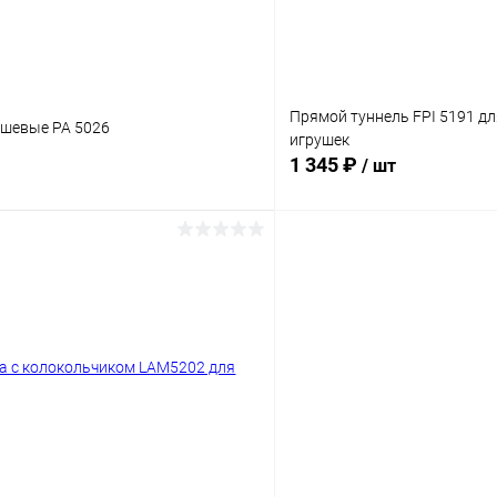
Прямой туннель FPI 5191 д
шевые PA 5026
игрушек
1 345 ₽
/ шт
В корзину
В корз
Сравнение
ое
Под заказ
В избранное