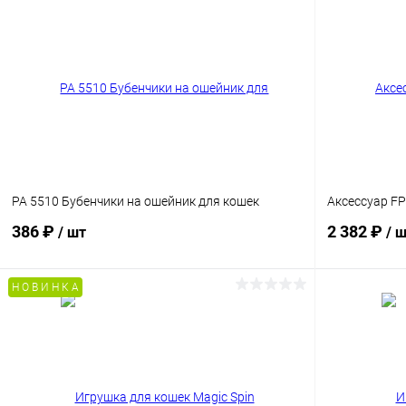
PA 5510 Бубенчики на ошейник для кошек
Аксессуар FP
386 ₽
2 382 ₽
/ шт
/ 
Н О В И Н К А
В корзину
Сравнение
Сравнение
В избранное
Под заказ
В избранн