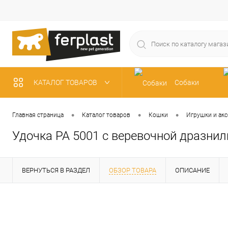
КАТАЛОГ ТОВАРОВ
Собаки
Рыбки
•
•
•
Главная страница
Каталог товаров
Кошки
Игрушки и акс
Удочка PA 5001 с веревочной дразнил
ВЕРНУТЬСЯ В РАЗДЕЛ
ОБЗОР ТОВАРА
ОПИСАНИЕ