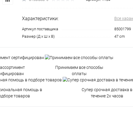
Характеристики:
Все хара
Артикул поставщика
85001799
Размер (Д х Ш х В)
47 cm
 ассортимент
Принимаем все способы
тифицирован
оплаты
сиональная помощь в
Супер срочная доставка в
одборе товаров
течение 2х часов