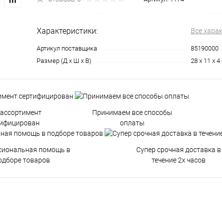
Характеристики:
Все хара
Артикул поставщика
85190000
Размер (Д х Ш х В)
28 x 11 x 
 ассортимент
Принимаем все способы
тифицирован
оплаты
сиональная помощь в
Супер срочная доставка в
одборе товаров
течение 2х часов