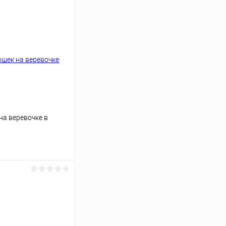
на веревочке в
ину
В наличии