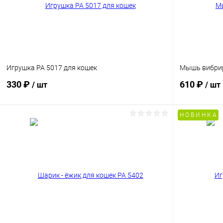
Игрушка PA 5017 для кошек
Мышь вибри
330 ₽
610 ₽
/ шт
/ шт
Н О В И Н К А
В корзину
Сравнение
Сравнение
В избранное
Под заказ
В избранн