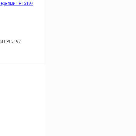
и FPI 5197
ину
Под заказ