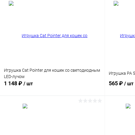
Игрушка Cat Pointer для кошек со светодиодным
Игрушка PA 5
LED-лучом
1 148 ₽
565 ₽
/ шт
/ шт
В корзину
Сравнение
Сравнение
В избранное
В наличии
В избранн