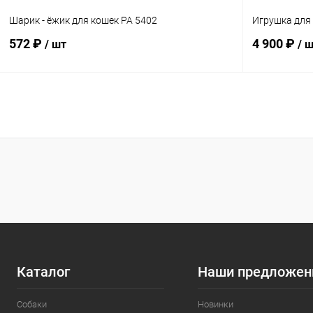
Шарик - ёжик для кошек PA 5402
Игрушка для 
572 ₽
4 900 ₽
/ шт
/ 
В корзину
Сравнение
Сравнение
В избранное
Под заказ
В избранн
Каталог
Наши предложен
Собаки
Новинки