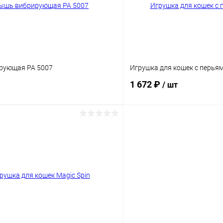
рующая PA 5007
Игрушка для кошек с перьям
1 672 ₽
/ шт
В корзину
В корз
Сравнение
ое
В наличии
В избранное