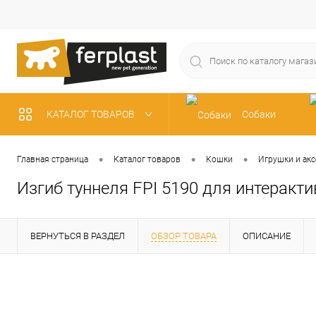
КАТАЛОГ ТОВАРОВ
Собаки
Рыбки
•
•
•
Главная страница
Каталог товаров
Кошки
Игрушки и акс
Изгиб туннеля FPI 5190 для интеракт
ВЕРНУТЬСЯ В РАЗДЕЛ
ОБЗОР ТОВАРА
ОПИСАНИЕ