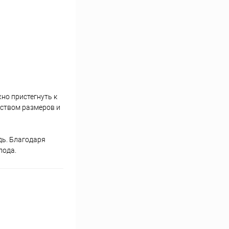
но пристегнуть к
еством размеров и
дь. Благодаря
лода.