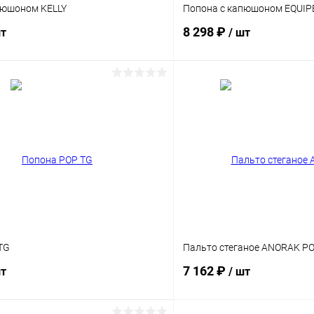
пюшоном KELLY
Попона с капюшоном EQUIP
8 298 ₽
шт
/ шт
В корзину
В корз
Сравнение
ое
Под заказ
В избранное
TG
Пальто стеганое ANORAK PO
7 162 ₽
шт
/ шт