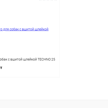
В корзину
В корз
Сравнение
ое
Под заказ
В избранное
собак с вшитой шлейкой TECHNO 25
шт
В корзину
ое
Под заказ