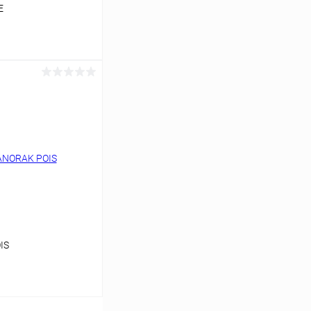
E
ину
Под заказ
IS