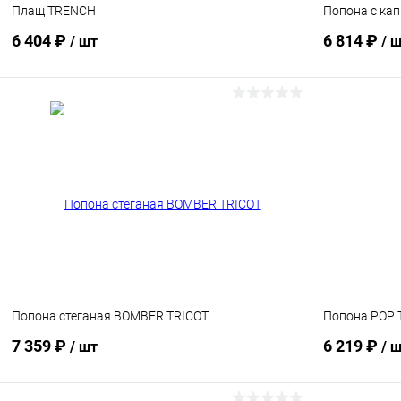
Плащ TRENCH
Попона с ка
6 404 ₽
6 814 ₽
/ шт
/ 
В корзину
Сравнение
Сравнение
В избранное
Под заказ
В избранн
Попона стеганая BOMBER TRICOT
Попона POP 
7 359 ₽
6 219 ₽
/ шт
/ 