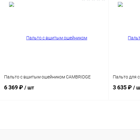
В корзину
Сравнение
Сравнение
В избранное
Под заказ
В избранн
Пальто с вшитым ошейником CAMBRIDGE
Пальто для 
6 369 ₽
3 635 ₽
/ шт
/ 
В корзину
Сравнение
Сравнение
В избранное
Под заказ
В избранн