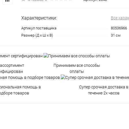
Характеристики:
Все хара
Артикул поставщика
80536966
Размер (Д х Ш х В)
31 см
 ассортимент
Принимаем все способы
тифицирован
оплаты
сиональная помощь в
Супер срочная доставка в
одборе товаров
течение 2х часов