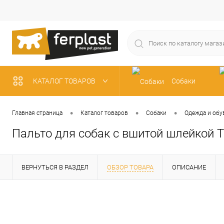
КАТАЛОГ ТОВАРОВ
Собаки
Рыбки
•
•
•
Главная страница
Каталог товаров
Собаки
Одежда и обу
Пальто для собак с вшитой шлейкой 
ВЕРНУТЬСЯ В РАЗДЕЛ
ОБЗОР ТОВАРА
ОПИСАНИЕ