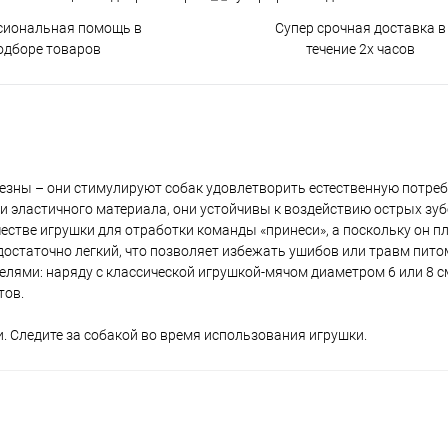
сиональная помощь в
Супер срочная доставка в
одборе товаров
течение 2х часов
лезны – они стимулируют собак удовлетворить естественную потре
 и эластичного материала, они устойчивы к воздействию острых зуб
честве игрушки для отработки команды «принеси», а поскольку он п
 достаточно легкий, что позволяет избежать ушибов или травм пито
лями: наряду с классической игрушкой-мячом диаметром 6 или 8 с
тов.
. Следите за собакой во время использования игрушки.