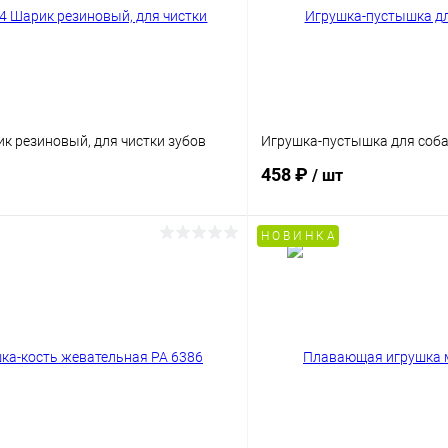
к резиновый, для чистки зубов
Игрушка-пустышка для соба
458 ₽
/ шт
Н О В И Н К А
В корзину
В корз
Сравнение
ое
Под заказ
В избранное
Размер:
S