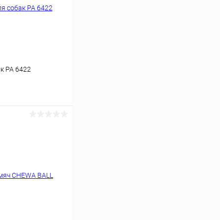
к PA 6422
ину
Под заказ