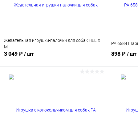
Жевательная игрушки-палочки для собак HELIX
PA 6584 Шари
M
3 049 ₽
898 ₽
/ шт
/ шт
В корзину
Сравнение
Сравнение
В избранное
Под заказ
В избранн
Размер:
Размер:
M
S
Размер питомца: