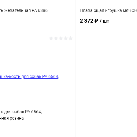
ть жевательная PA 6386
Плавающая игрушка мяч C
2 372 ₽
/ шт
В корзину
В корз
Сравнение
ое
Под заказ
В избранное
Размер:
L
Расцветка:
ь для собак PA 6564,
Желтый
чная резина