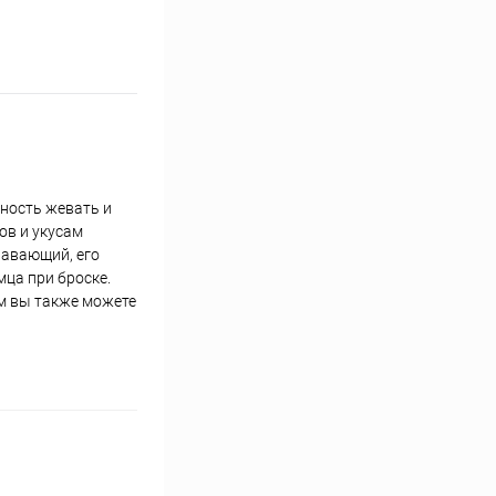
бность жевать и
ов и укусам
лавающий, его
мца при броске.
м вы также можете