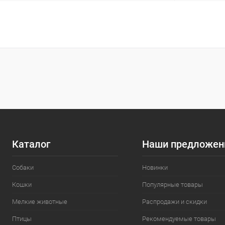
В корзину
Сравнение
Сравнение
В избранное
В наличии
В избранн
Размер:
S
Каталог
Наши предложен
Собаки
Новинки
Кошки
Популярные товары
Мелкие животные
Распродажи и скидки
Птицы
Рекомендуемые товары