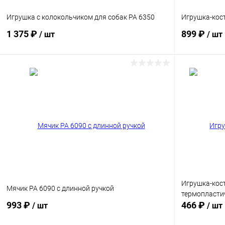
для средних и крупных собак 7-25 кг
Игрушка с колокольчиком для собак PA 6350
Игрушка-кос
Вкус:
1 375 ₽
899 ₽
/ шт
/ шт
ветчина
В корзину
Сравнение
Сравнение
В избранное
Под заказ
В избранн
Размер:
S
Игрушка-кост
Мячик PA 6090 c длинной ручкой
термопласти
993 ₽
466 ₽
/ шт
/ шт