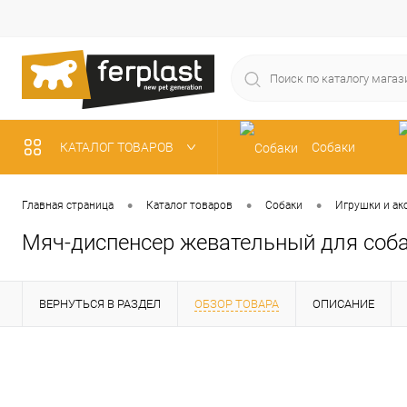
КАТАЛОГ ТОВАРОВ
Собаки
Рыбки
•
•
•
Главная страница
Каталог товаров
Собаки
Игрушки и ак
Мяч-диспенсер жевательный для со
ВЕРНУТЬСЯ В РАЗДЕЛ
ОБЗОР ТОВАРА
ОПИСАНИЕ