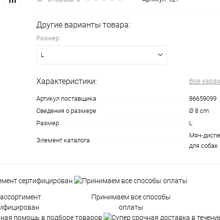
Другие варианты товара:
Размер:
L
Характеристики:
Все хара
Артикул поставщика
86659099
Сведения о размере
Ø 8 cm
Размер
L
Мяч-дисп
Элемент каталога
для собак
 ассортимент
Принимаем все способы
тифицирован
оплаты