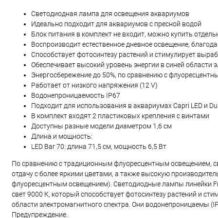
Светодиодная лампа для освещения аквариумов
Идеально подходит для аквариумов с пресной водой
Блок питания в комплект не входит, можно купить отдель
Воспроизводит естественное дневное освещение, благода
Способствует фотосинтезу растений и стимулирует выра
Обеспечивает высокий уровень энергии в синей области 
Энергосбережение до 50%, по сравнению с флуоресцент
Работает от низкого напряжения (12 V)
Водонепроницаемость IP67
Подходит для использования в аквариумах Capri LED и Du
В комплект входят 2 пластиковых крепления с винтами
Доступны разные модели диаметром 1,6 см
Длина и мощность:
LED Bar 70: длина 71,5 см, мощность 6,5 Вт
По сравнению с традиционным флуоресцентным освещением, св
отдачу с более яркими цветами, а также высокую производите
флуоресцентным освещением). Светодиодные лампы линейки Fre
свет 9000 К, который способствует фотосинтезу растений и ст
области электромагнитного спектра. Они водонепроницаемы (IP
Предупреждение.