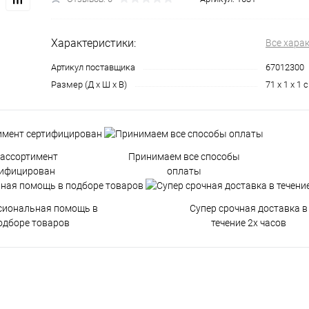
Характеристики:
Все хара
Артикул поставщика
67012300
Размер (Д х Ш х В)
71 х 1 х 1 
 ассортимент
Принимаем все способы
тифицирован
оплаты
сиональная помощь в
Супер срочная доставка в
одборе товаров
течение 2х часов