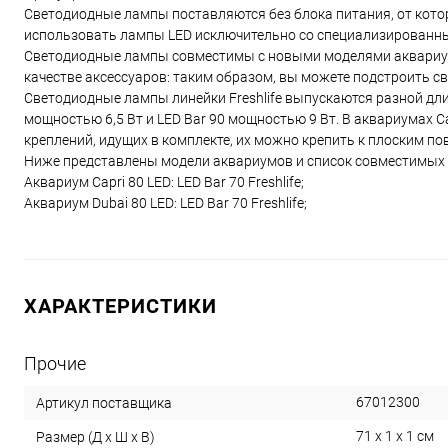
Светодиодные лампы поставляются без блока питания, от кото
использовать лампы LED исключительно со специализированн
Светодиодные лампы совместимы с новыми моделями аквариумов
качестве аксессуаров: таким образом, вы можете подстроить с
Светодиодные лампы линейки Freshlife выпускаются разной длин
мощностью 6,5 Вт и LED Bar 90 мощностью 9 Вт. В аквариумах
креплений, идущих в комплекте, их можно крепить к плоским по
Ниже представлены модели аквариумов и список совместимых 
Аквариум Capri 80 LED: LED Bar 70 Freshlife;
Аквариум Dubai 80 LED: LED Bar 70 Freshlife;
ХАРАКТЕРИСТИКИ
Прочие
67012300
Артикул поставщика
71 х 1 х 1 см
Размер (Д х Ш х В)