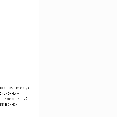
ую хроматическую
радиционным
ют естественный
ии в синей