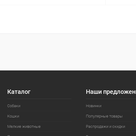
В корзину
Сравнение
Сравнение
В избранное
Под заказ
В избранн
Каталог
Наши предложен
Собаки
Новинки
Кошки
Популярные товары
Мелкие животные
Распродажи и скидки