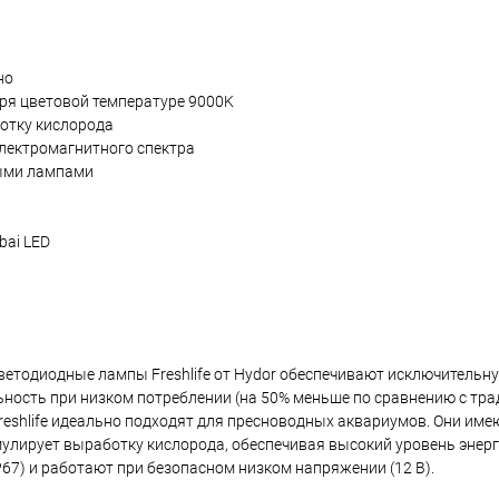
но
ря цветовой температуре 9000K
ботку кислорода
электромагнитного спектра
ными лампами
bai LED
етодиодные лампы Freshlife от Hydor обеспечивают исключительн
льность при низком потреблении (на 50% меньше по сравнению с т
shlife идеально подходят для пресноводных аквариумов. Они име
имулирует выработку кислорода, обеспечивая высокий уровень энерг
67) и работают при безопасном низком напряжении (12 В).