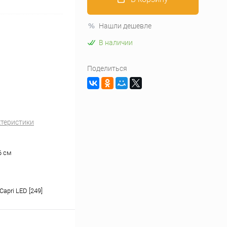
Нашли дешевле
В наличии
Поделиться
ктеристики
36 см
apri LED [249]