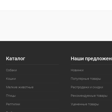
Сравнение
Сравнение
В избранное
Под заказ
В избранн
Каталог
Наши предложен
Собаки
Новинки
Кошки
Популярные товары
Мелкие животные
Распродажи и скидки
Птицы
Рекомендуемые товары
Рептилии
Уцененные товары