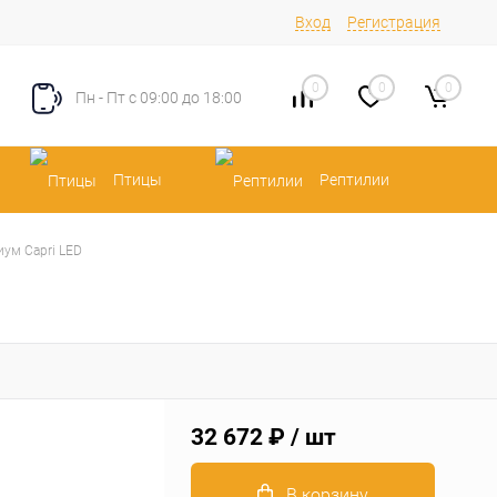
Вход
Регистрация
0
0
0
Пн - Пт с 09:00 до 18:00
Птицы
Рептилии
ум Сapri LED
32 672 ₽
/ шт
В корзину