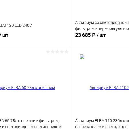
Аквариум со светодиодной 
AI 120 LED 240 л
фильтром и терморегулято
23 685 ₽
/ шт
/ шт
В корзину
В корз
Сравнение
ое
Под заказ
В избранное
BA 60 75л c внешним фильтром,
Аквариум ELBA 110 230л c 
м и светодиодным светильником
нагревателем и светодиод