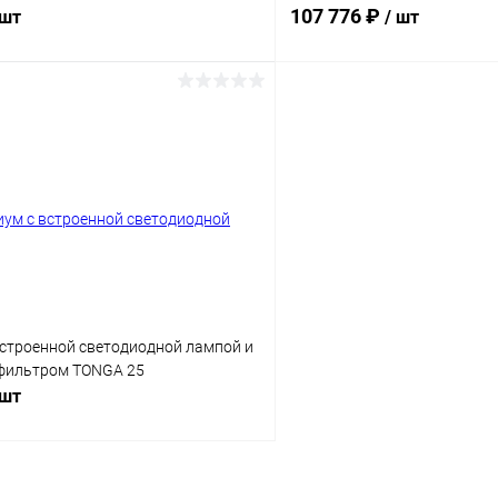
107 776 ₽
 шт
/ шт
В корзину
В корз
Сравнение
ое
Под заказ
В избранное
встроенной светодиодной лампой и
фильтром TONGA 25
 шт
В корзину