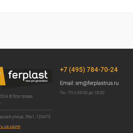
+7 (495) 784-70-24
Email:
sm@ferplastrus.ru
Пн - Пт с 09:00 до 18:00
2024 © Все права
.
дская улица, 39к1, 125475
ь на карте