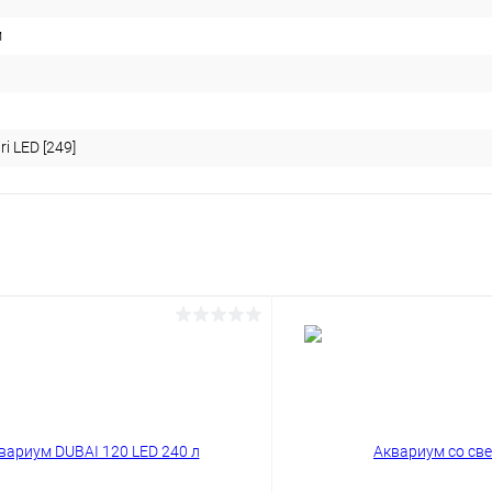
м
i LED [249]