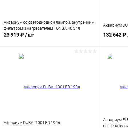
Аквариум со светодиодной лампой, внутренним
Аквариум DUB
фильтром и нагревателем TONGA 40 34л
23 919 ₽
132 642 ₽
/ шт
В корзину
Сравнение
Сравнение
В избранное
Под заказ
В избранн
Расцветка:
Черный
Аквариум EL
Аквариум DUBAI 100 LED 190л
нагревателе