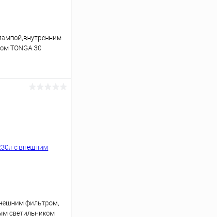
лампой,внутренним
ром TONGA 30
ину
Под заказ
внешним фильтром,
ным светильником