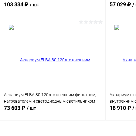
103 334 ₽
57 029 ₽
/ шт
/
В корзину
Сравнение
Сравнение
В избранное
Под заказ
В избранн
Расцветка:
Черный
Аквариум ELBA 80 120л. c внешним фильтром,
Аквариум с 
нагревателем и светодиодным светильником
внутренним 
73 603 ₽
18 910 ₽
/ шт
/
В корзину