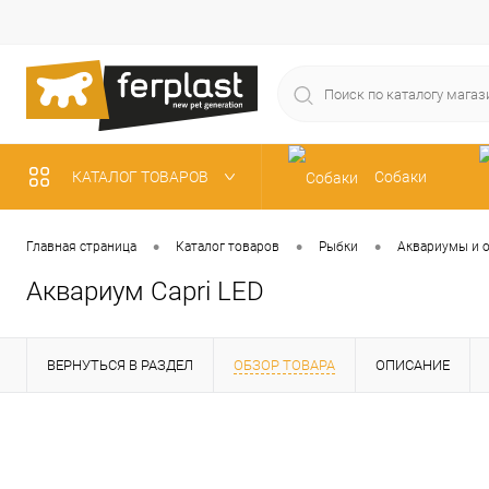
КАТАЛОГ ТОВАРОВ
Собаки
Рыбки
•
•
•
Главная страница
Каталог товаров
Рыбки
Аквариумы и 
Аквариум Сapri LED
ВЕРНУТЬСЯ В РАЗДЕЛ
ОБЗОР ТОВАРА
ОПИСАНИЕ