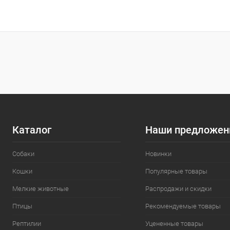
В корзину
Сравнение
Сравнение
В избранное
Под заказ
В избранн
Каталог
Наши предложен
Собаки
Новинки
Кошки
Популярные товары
Мелкие животные
Распродажи и скидки
Птицы
Рекомендуемые товары
Рептилии
Уцененные товары