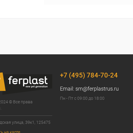
+7 (495) 784-70-24
Email:
sm@ferplastrus.ru
Пн - Пт с 09:00 до 18:00
2024 © Все права
.
дская улица, 39к1, 125475
ь на карте