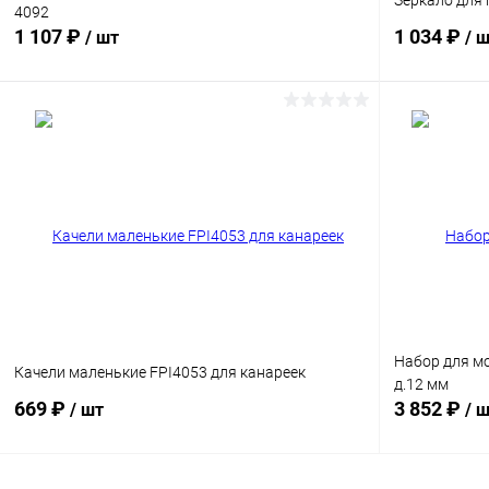
Зеркало для 
4092
1 107 ₽
1 034 ₽
/ шт
/ 
В корзину
Сравнение
Сравнение
В избранное
В наличии
В избранн
Размер:
7 х 29 см
Набор для м
Качели маленькие FPI4053 для канареек
д.12 мм
669 ₽
3 852 ₽
/ шт
/ 