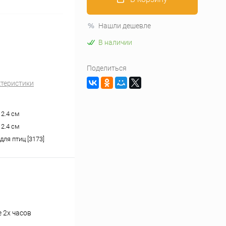
Нашли дешевле
В наличии
Поделиться
ктеристики
х 2.4 см
х 2.4 см
ля птиц [3173]