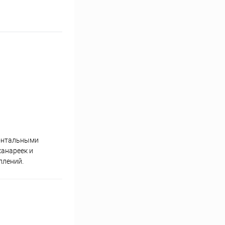
зонтальными
канареек и
плений.