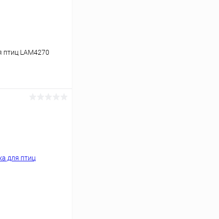
я птиц LAM4270
ину
Под заказ