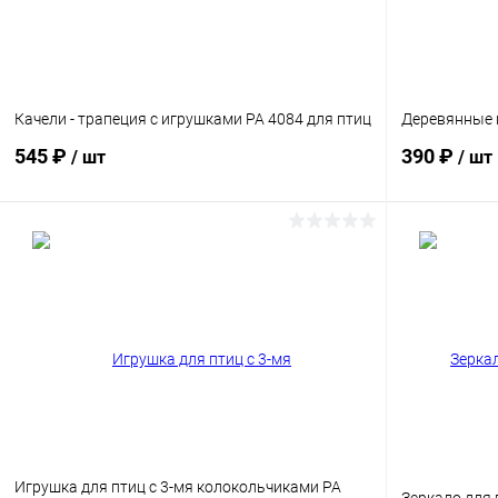
Качели - трапеция с игрушками PA 4084 для птиц
Деревянные 
545 ₽
390 ₽
/ шт
/ шт
В корзину
Сравнение
Сравнение
В избранное
Под заказ
В избранн
Размер:
11 x 16,5 см
Игрушка для птиц с 3-мя колокольчиками PA