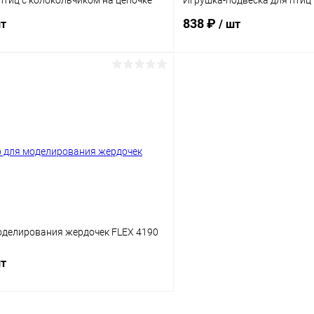
птиц с колокольчиком на цепочке
Игрушка-подвеска для птиц
838 ₽
шт
/ шт
В корзину
В корз
Сравнение
ое
В наличии
В избранное
Размер:
3,8 х 31 см
оделирования жердочек FLEX 4190
шт