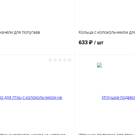
качели для попугаев
Кольца с колокольчиком дл
633 ₽
/ шт
В корзину
В корз
Сравнение
ое
Под заказ
В избранное