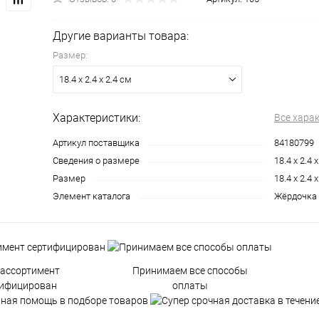
Другие варианты товара:
Размер:
18.4 х 2.4 х 2.4 см
Характеристики:
Все хара
Артикул поставщика
84180799
Сведения о размере
18.4 х 2.4 
Размер
18.4 х 2.4 
Элемент каталога
Жёрдочка д
 ассортимент
Принимаем все способы
тифицирован
оплаты