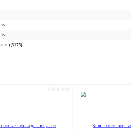
4 см
4 см
птиц [3173]