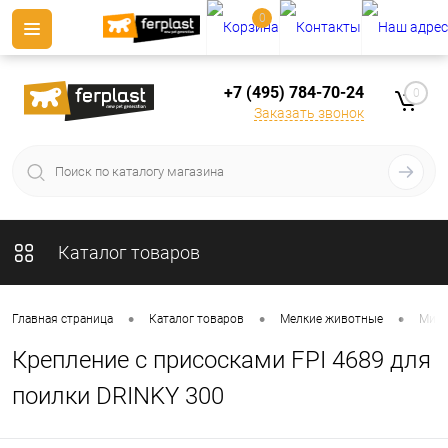
0
+7 (495) 784-70-24
0
Заказать звонок
Каталог товаров
•
•
•
Главная страница
Каталог товаров
Мелкие животные
Миск
Крепление с присосками FPI 4689 для
поилки DRINKY 300