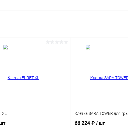
T XL
Клетка SARA TOWER для гр
66 224 ₽
 шт
/ шт