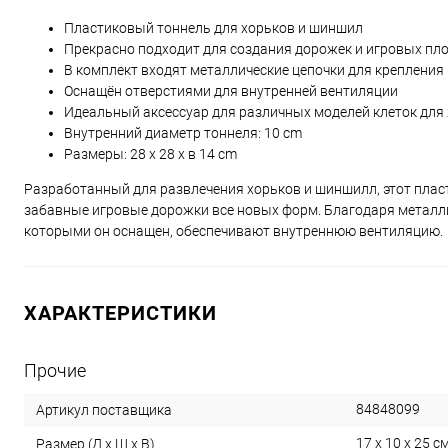
Пластиковый тоннель для хорьков и шиншил
Прекрасно подходит для создания дорожек и игровых пл
В комплект входят металлические цепочки для крепления 
Оснащён отверстиями для внутренней вентиляции
Идеальный аксессуар для различных моделей клеток для
Внутренний диаметр тоннеля: 10 cm
Размеры: 28 x 28 x в 14 cm
Разработанный для развлечения хорьков и шиншилл, этот плас
забавные игровые дорожки все новых форм. Благодаря металлич
которыми он оснащен, обеспечивают внутреннюю вентиляцию.
ХАРАКТЕРИСТИКИ
Прочие
84848099
Артикул поставщика
17 x 10 x 25 с
Размер (Д х Ш х В)