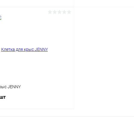
В корзину
В корз
Сравнение
ое
Под заказ
В избранное
крыс JENNY
 шт
В корзину