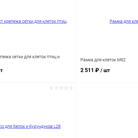
Сравнение
ое
В наличии
В избранное
пежа сетки для клеток птиц и
Рамка для клеток M92
2 511 ₽
шт
/ шт
В корзину
В корз
Сравнение
ое
Под заказ
В избранное