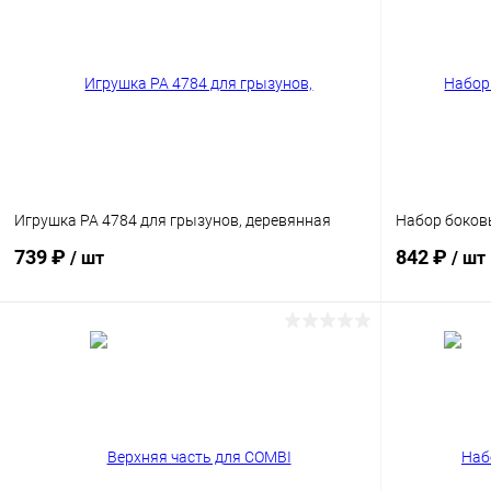
Игрушка PA 4784 для грызунов, деревянная
Набор боков
739 ₽
842 ₽
/ шт
/ шт
В корзину
Сравнение
Сравнение
В избранное
Под заказ
В избранн