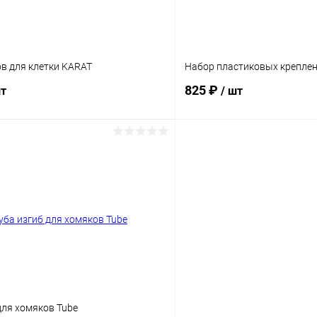
в для клетки KARAT
Набор пластиковых крепле
825 ₽
шт
/ шт
В корзину
В корз
Сравнение
ое
Под заказ
В избранное
для хомяков Tube