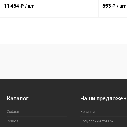
11 464 ₽
653 ₽
/ шт
/ шт
В корзину
Сравнение
Сравнение
В избранное
Под заказ
В избранн
Каталог
Наши предложен
Собаки
Новинки
Кошки
Популярные товары