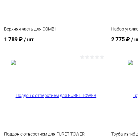
Верхняя часть для COMBI
Набор уголко
1 789 ₽
2 775 ₽
/ шт
/ 
В корзину
Сравнение
Сравнение
В избранное
Под заказ
В избранн
Поддон с отверстием для FURET TOWER
Труба изгиб 