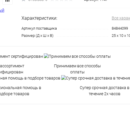
Характеристики:
Все хара
Артикул поставщика
84844099
Размер (Д х Ш х В)
25 x 10 x 
 ассортимент
Принимаем все способы
тифицирован
оплаты
сиональная помощь в
Супер срочная доставка в
одборе товаров
течение 2х часов