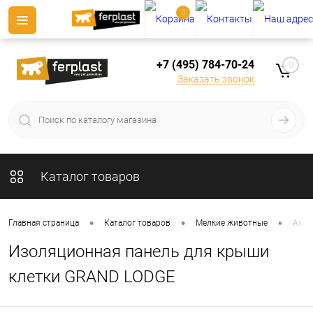
0
+7 (495) 784-70-24
0
Заказать звонок
Каталог товаров
•
•
•
Главная страница
Каталог товаров
Мелкие животные
Аксе
Изоляционная панель для крыши
клетки GRAND LODGE