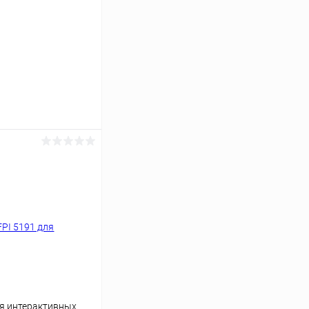
ину
Под заказ
ля интерактивных