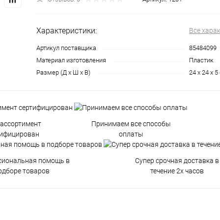
Характеристики:
Все хара
Артикул поставщика
85484099
Материал изготовления
Пластик
Размер (Д х Ш х В)
24 x 24 x 5
 ассортимент
Принимаем все способы
тифицирован
оплаты
сиональная помощь в
Супер срочная доставка в
одборе товаров
течение 2х часов