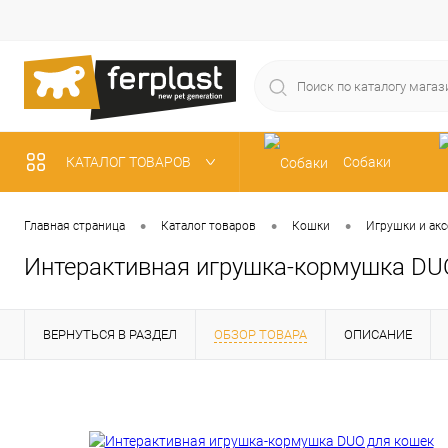
КАТАЛОГ ТОВАРОВ
Собаки
Рыбки
•
•
•
Главная страница
Каталог товаров
Кошки
Игрушки и акс
Интерактивная игрушка-кормушка DU
ВЕРНУТЬСЯ В РАЗДЕЛ
ОБЗОР ТОВАРА
ОПИСАНИЕ