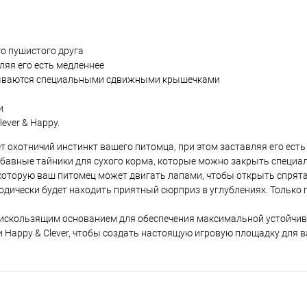
о пушистого друга
ляя его есть медленнее
крываются специальными сдвижными крышечками
и
ever & Happy.
 охотничий инстинкт вашего питомца, при этом заставляя его есть
 забавные тайники для сухого корма, которые можно закрыть специ
которую ваш питомец может двигать лапами, чтобы открыть спрят
ически будет находить приятный сюрприз в углублениях. Только п
нтискользящим основанием для обеспечения максимальной устойчив
и Happy & Clever, чтобы создать настоящую игровую площадку для 