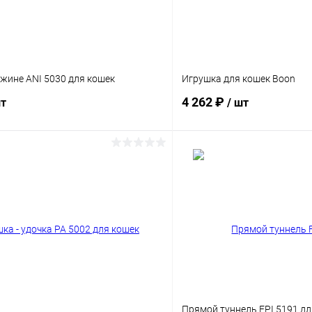
жине ANI 5030 для кошек
Игрушка для кошек Boon
4 262 ₽
шт
/ шт
В корзину
В корз
Сравнение
ое
Под заказ
В избранное
Прямой туннель FPI 5191 д