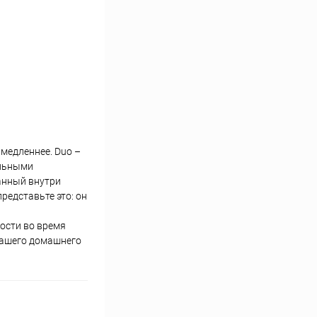
 медленнее. Duo –
альными
анный внутри
редставьте это: он
ости во время
вашего домашнего