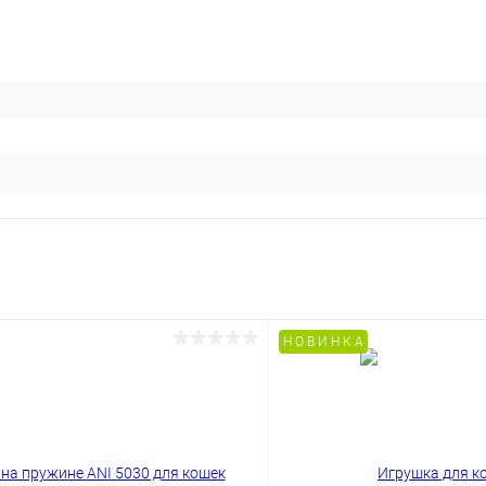
Н О В И Н К А