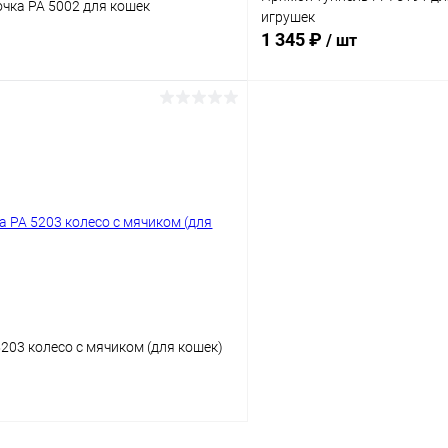
очка PA 5002 для кошек
игрушек
1 345 ₽
/ шт
В корзину
В корз
Сравнение
ое
Под заказ
В избранное
203 колесо с мячиком (для кошек)