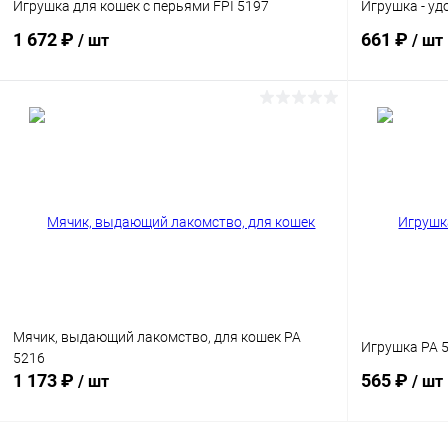
Игрушка для кошек с перьями FPI 5197
Игрушка - уд
1 672 ₽
661 ₽
/ шт
/ шт
В корзину
Сравнение
Сравнение
В избранное
Под заказ
В избранн
Мячик, выдающий лакомство, для кошек PA
Игрушка PA 5
5216
1 173 ₽
565 ₽
/ шт
/ шт